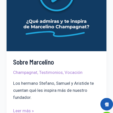
Sobre Marcelino
Champagnat
,
Testimonios
,
Vocación
Los hermano Stefano, Samuel y Aristide te
cuentan qué les inspira más de nuestro
fundador.
Sobre
Leer más »